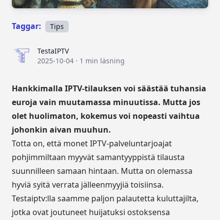
Taggar:
Tips
TestaIPTV
TestaIPTV
2025-10-04
·
1 min läsning
Hankkimalla IPTV-tilauksen voi säästää tuhansia
euroja vain muutamassa minuutissa. Mutta jos
olet huolimaton, kokemus voi nopeasti vaihtua
johonkin aivan muuhun.
Totta on, että monet IPTV-palveluntarjoajat
pohjimmiltaan myyvät samantyyppistä tilausta
suunnilleen samaan hintaan. Mutta on olemassa
hyviä syitä verrata jälleenmyyjiä toisiinsa.
Testаiptv:lla saamme paljon palautetta kuluttajilta,
jotka ovat joutuneet huijatuksi ostoksensa