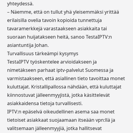
yhteydessä.
– Näemme, että on tullut yhä yleisemmäksi yrittää
erilaisilla ovelia tavoin kopioida tunnettuja
tavaramerkkejä varastaakseen asiakkaita tai
suoraan huijatakseen heitä, sanoo TestaIPTV:n
asiantuntija Johan.
Turvallisuus tärkeämpi kysymys
TestaIPTV työskentelee arvioidakseen ja
nimetäkseen parhaat iptv-palvelut Suomessa ja
varmistaakseen, että asiallinen tieto tavoittaa monet
kuluttajat. Kristallipallossa nähdään, että kuluttajat
kiinnostuvat jälleenmyyjistä, jotka käsittelevät
asiakkaidensa tietoja turvallisesti.
IPTV:n epäselvä oikeudellinen asema saa monet
tietoiset asiakkaat suojaamaan itseään vpn:llä ja
valitsemaan jälleenmyyjiä, jotka hallitsevat