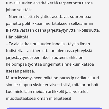
turvallisuuden eivätkä kerää tarpeetonta tietoa.
Johan selittää:
– Näemme, että tv-yhtiöt asettavat suurempaa
painetta politiikkaan merkitäkseen selkeämmin
IPTV:tä vastaan osana järjestäytynyttä rikollisuutta.
Hän päättää:
– Tv-ala jatkaa hulluuden innolla - täysin ilman
todisteita - väittäen että on olemassa yhteyksiä
järjestäytyneeseen rikollisuuteen. Ehkä on
helpompaa työntää ongelmat sinne kuin katsoa
itseään peilissä.
Mutta kysymykseen mikä on paras ip tv tilaus juuri
sinulle riippuu yksinkertaisesti siitä, mitä priorisoit.
Lue mielellään meidän
artikkelit ja arvostelut
muodostaaksesi oman mielipiteesi!