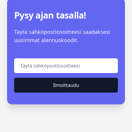
Pysy ajan tasalla!
Täytä sähköpostiosoitteesi saadaksesi
uusimmat alennuskoodit.
Sähköposti
Ilmoittaudu