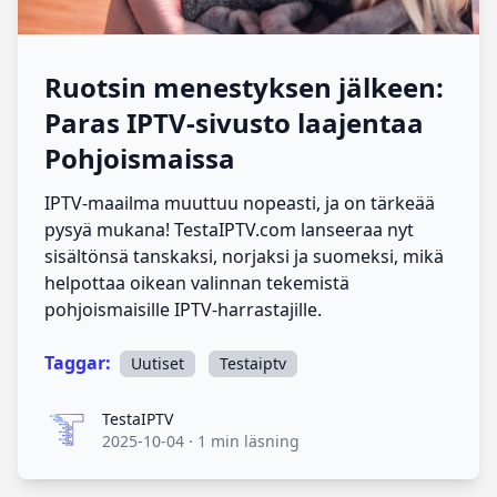
Ruotsin menestyksen jälkeen:
Paras IPTV-sivusto laajentaa
Pohjoismaissa
IPTV-maailma muuttuu nopeasti, ja on tärkeää
pysyä mukana! TestaIPTV.com lanseeraa nyt
sisältönsä tanskaksi, norjaksi ja suomeksi, mikä
helpottaa oikean valinnan tekemistä
pohjoismaisille IPTV-harrastajille.
Taggar:
Uutiset
Testaiptv
TestaIPTV
TestaIPTV
2025-10-04
·
1 min läsning